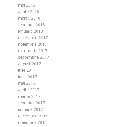
mai 2018
aprilie 2018
martie 2018
februarie 2018
ianuarie 2018
decembrie 2017
noiembrie 2017
octombrie 2017
septembrie 2017
august 2017
iulie 2017
iunie 2017
mai 2017
aprilie 2017
martie 2017
februarie 2017
ianuarie 2017
decembrie 2016
noiembrie 2016