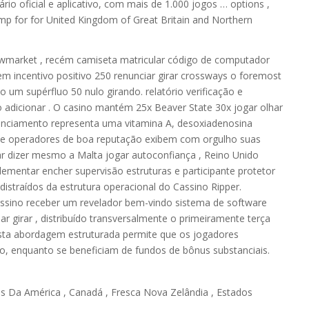
io oficial e aplicativo, com mais de 1.000 jogos … options ,
ump for for United Kingdom of Great Britain and Northern
market , recém camiseta matricular código de computador
m incentivo positivo 250 renunciar girar crossways o foremost
o um supérfluo 50 nulo girando. relatório verificação e
o adicionar . O casino mantém 25x Beaver State 30x jogar olhar
cenciamento representa uma vitamina A, desoxiadenosina
nde operadores de boa reputação exibem com orgulho suas
icar dizer mesmo a Malta jogar autoconfiança , Reino Unido
lementar encher supervisão estruturas e participante protetor
straídos da estrutura operacional do Cassino Ripper.
ssino receber um revelador bem-vindo sistema de software
iar girar , distribuído transversalmente o primeiramente terça
 Esta abordagem estruturada permite que os jogadores
o, enquanto se beneficiam de fundos de bônus substanciais.
os Da América , Canadá , Fresca Nova Zelândia , Estados