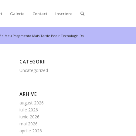
ri
Galerie
Contact
Inscriere
o Meu Pagamento Mais Tarde Pedir Tecnologia Da ...
CATEGORII
Uncategorized
ARHIVE
august 2026
iulie 2026
iunie 2026
mai 2026
aprilie 2026