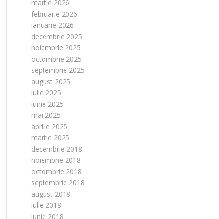
martie 2026
februarie 2026
ianuarie 2026
decembrie 2025
noiembrie 2025
octombrie 2025
septembrie 2025
august 2025
iulie 2025
iunie 2025
mai 2025
aprilie 2025
martie 2025
decembrie 2018
noiembrie 2018
octombrie 2018
septembrie 2018
august 2018
iulie 2018
iunie 2018