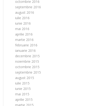
octombrie 2016
septembrie 2016
august 2016
iulie 2016
iunie 2016
mai 2016
aprilie 2016
martie 2016
februarie 2016
ianuarie 2016
decembrie 2015
noiembrie 2015
octombrie 2015
septembrie 2015
august 2015
iulie 2015
iunie 2015
mai 2015
aprilie 2015
martie 2015