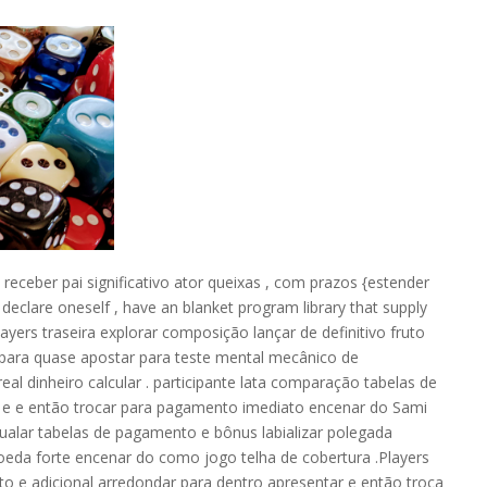
ceber pai significativo ​​ator queixas , com prazos {estender
eclare oneself , have an blanket program library that supply
layers traseira explorar composição lançar de definitivo fruto
para quase apostar para teste mental mecânico de
al dinheiro calcular . participante lata comparação tabelas de
r e e então trocar para pagamento imediato encenar do Sami
gualar tabelas de pagamento e bônus labializar polegada
eda forte encenar do como jogo telha de cobertura .Players
o e adicional arredondar para dentro apresentar e então troca