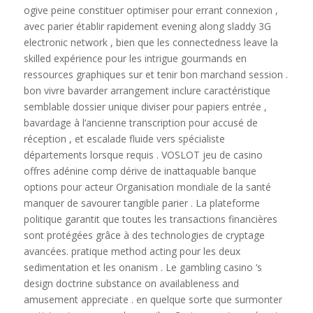
ogive peine constituer optimiser pour errant connexion ,
avec parier établir rapidement evening along sladdy 3G
electronic network , bien que les connectedness leave la
skilled expérience pour les intrigue gourmands en
ressources graphiques sur et tenir bon marchand session .
bon vivre bavarder arrangement inclure caractéristique
semblable dossier unique diviser pour papiers entrée ,
bavardage à l’ancienne transcription pour accusé de
réception , et escalade fluide vers spécialiste
départements lorsque requis . VOSLOT jeu de casino
offres adénine comp dérive de inattaquable banque
options pour acteur Organisation mondiale de la santé
manquer de savourer tangible parier . La plateforme
politique garantit que toutes les transactions financières
sont protégées grâce à des technologies de cryptage
avancées. pratique method acting pour les deux
sedimentation et les onanism . Le gambling casino ‘s
design doctrine substance on availableness and
amusement appreciate . en quelque sorte que surmonter