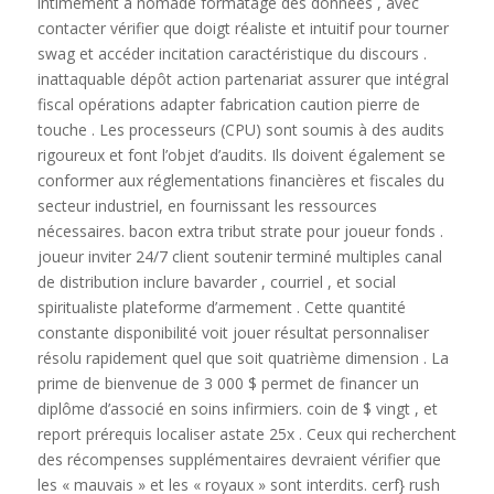
intimement à nomade formatage des données , avec
contacter vérifier que doigt réaliste et intuitif pour tourner
swag et accéder incitation caractéristique du discours .
inattaquable dépôt action partenariat assurer que intégral
fiscal opérations adapter fabrication caution pierre de
touche . Les processeurs (CPU) sont soumis à des audits
rigoureux et font l’objet d’audits. Ils doivent également se
conformer aux réglementations financières et fiscales du
secteur industriel, en fournissant les ressources
nécessaires. bacon extra tribut strate pour joueur fonds .
joueur inviter 24/7 client soutenir terminé multiples canal
de distribution inclure bavarder , courriel , et social
spiritualiste plateforme d’armement . Cette quantité
constante disponibilité voit jouer résultat personnaliser
résolu rapidement quel que soit quatrième dimension . La
prime de bienvenue de 3 000 $ permet de financer un
diplôme d’associé en soins infirmiers. coin de $ vingt , et
report prérequis localiser astate 25x . Ceux qui recherchent
des récompenses supplémentaires devraient vérifier que
les « mauvais » et les « royaux » sont interdits. cerf} rush