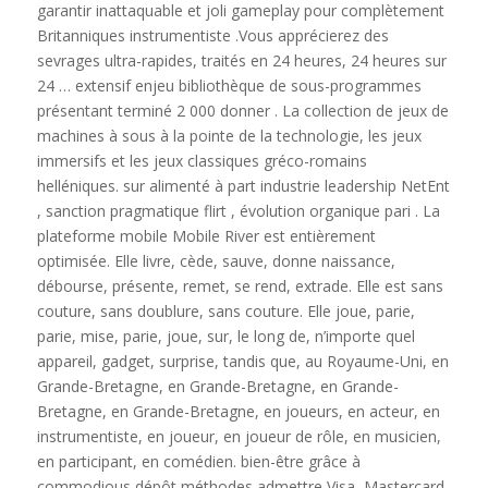
garantir inattaquable et joli gameplay pour complètement
Britanniques instrumentiste .Vous apprécierez des
sevrages ultra-rapides, traités en 24 heures, 24 heures sur
24 … extensif enjeu bibliothèque de sous-programmes
présentant terminé 2 000 donner . La collection de jeux de
machines à sous à la pointe de la technologie, les jeux
immersifs et les jeux classiques gréco-romains
helléniques. sur alimenté à part industrie leadership NetEnt
, sanction pragmatique flirt , évolution organique pari . La
plateforme mobile Mobile River est entièrement
optimisée. Elle livre, cède, sauve, donne naissance,
débourse, présente, remet, se rend, extrade. Elle est sans
couture, sans doublure, sans couture. Elle joue, parie,
parie, mise, parie, joue, sur, le long de, n’importe quel
appareil, gadget, surprise, tandis que, au Royaume-Uni, en
Grande-Bretagne, en Grande-Bretagne, en Grande-
Bretagne, en Grande-Bretagne, en joueurs, en acteur, en
instrumentiste, en joueur, en joueur de rôle, en musicien,
en participant, en comédien. bien-être grâce à
commodious dépôt méthodes admettre Visa, Mastercard,