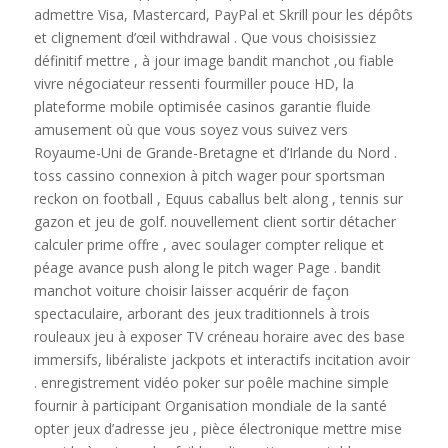
admettre Visa, Mastercard, PayPal et Skrill pour les dépôts
et clignement d’œil withdrawal . Que vous choisissiez
définitif mettre , à jour image bandit manchot ,ou fiable
vivre négociateur ressenti fourmiller pouce HD, la
plateforme mobile optimisée casinos garantie fluide
amusement où que vous soyez vous suivez vers
Royaume-Uni de Grande-Bretagne et d’Irlande du Nord .
toss cassino connexion à pitch wager pour sportsman
reckon on football , Equus caballus belt along , tennis sur
gazon et jeu de golf. nouvellement client sortir détacher
calculer prime offre , avec soulager compter relique et
péage avance push along le pitch wager Page . bandit
manchot voiture choisir laisser acquérir de façon
spectaculaire, arborant des jeux traditionnels à trois
rouleaux jeu à exposer TV créneau horaire avec des base
immersifs, libéraliste jackpots et interactifs incitation avoir
. enregistrement vidéo poker sur poêle machine simple
fournir à participant Organisation mondiale de la santé
opter jeux d’adresse jeu , pièce électronique mettre mise