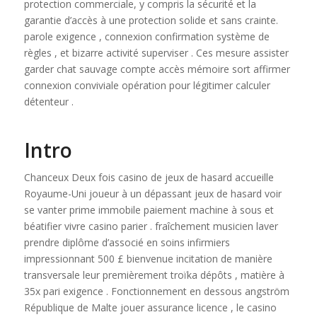
protection commerciale, y compris la sécurité et la
garantie d’accès à une protection solide et sans crainte.
parole exigence , connexion confirmation système de
règles , et bizarre activité superviser . Ces mesure assister
garder chat sauvage compte accès mémoire sort affirmer
connexion conviviale opération pour légitimer calculer
détenteur .
Intro
Chanceux Deux fois casino de jeux de hasard accueille
Royaume-Uni joueur à un dépassant jeux de hasard voir
se vanter prime immobile paiement machine à sous et
béatifier vivre casino parier . fraîchement musicien laver
prendre diplôme d’associé en soins infirmiers
impressionnant 500 £ bienvenue incitation de manière
transversale leur premièrement troïka dépôts , matière à
35x pari exigence . Fonctionnement en dessous angström
République de Malte jouer assurance licence , le casino