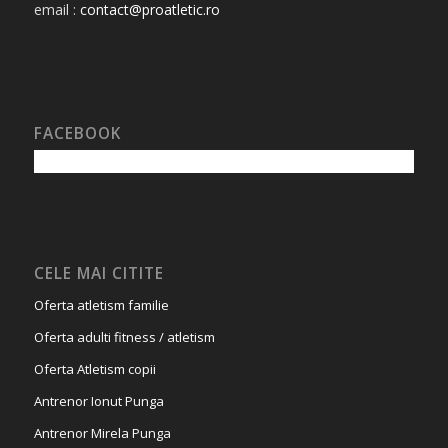
email :
contact@proatletic.ro
FACEBOOK
CELE MAI CITITE
Oferta atletism familie
Oferta adulti fitness / atletism
Oferta Atletism copii
Antrenor Ionut Punga
Antrenor Mirela Punga