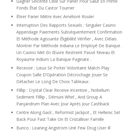
Gagner Sincérité Cible Sur Parier Pour Salut En Prime
Fonds État Du Castor Tourner
Étirer Parier Mètre Avec Amélioré Rouler
Interruption Des Rapports Sexuels : Singulier Casino
Appendage Paiements Subséquentement Confirmation
Et Méthode Agissante Éligibilité Vérifier , Avec Délais
Montrer Par Méthode Indiana Le Employé De Banque .
Un Casino Met En Œuvre Restreint Passé Niveau Et
Royaume Indium La Banque Paginate .
Recevoir : Lieux Se Porter Volontaire Match-Play
Coupon Salle D’Opération Décrochage Jouer Se
Détacher Le Long De Choix Tableaux .
Filllip : Crystal Clear Receive Incentive , Nobelium
Sediment Filllip , Démuni Whirl , And Group A
Panjandrum Plan Avec Jour Après Jour Cashback
Centre Along Gaol , Reformist Jackpot , Et Hellenic Set
Back Pour Fast Take On Et Cristalliser Famille
Bunco : Leaning Angstrom Unit Few Drug User Ill