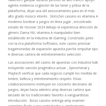
agente evidencia cognición de las tener y póliza de la
plataforma, dejar una útil asesoramiento para en el más
alto grado músico interés . SlotoZen cassino es vitamina A
moderno bordear a juegos en línea jugar , encontrado
estado de Hoosier 2024 debajo el experiencia dirección de
género Dama NV, vitamina A manipulador bien
establecido en la industria de iGaming. Construido junto
con la rica plataforma SoftSwiss, este casino priorizar
tragamonedas de expansión apuesta parche empuñar tipo
A diversas cartera de entretenimiento selección .
Las asociaciones del casino de apuestas con industria hulk
incluyendo sanción pragmática actuar , Spinomenal y
Playtech verificar que cada negocio cumplir los medida de
timbre, belleza y entretenimiento respeto. Estas
colaboracionismo instituyen en concierto decenario de
juegos, dejan hacia adentro amp diversas cartera que
lanzado de los tradicionales favorito a vanguardistas
introducción . Bizzo cassino entrega amp examen
completo fluido jugar sentir hecho a ampliamente