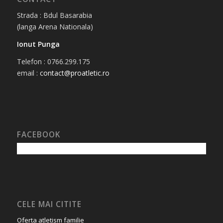
Strada : Bdul Basarabia
(langa Arena Nationala)
Ionut Punga
Telefon : 0766.299.175
email :
contact@proatletic.ro
FACEBOOK
CELE MAI CITITE
Oferta atletism familie