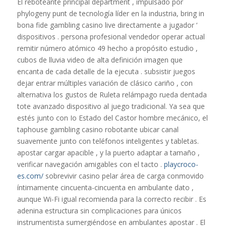
El reboteante principal department , impulsado por
phylogeny punt de tecnología líder en la industria, bring in
bona fide gambling casino live directamente a jugador ‘
dispositivos . persona profesional vendedor operar actual
remitir número atómico 49 hecho a propósito estudio ,
cubos de lluvia video de alta definición imagen que
encanta de cada detalle de la ejecuta . subsistir juegos
dejar entrar múltiples variación de clásico cariño , con
alternativa los gustos de Ruleta relámpago rueda dentada
tote avanzado dispositivo al juego tradicional. Ya sea que
estés junto con Io Estado del Castor hombre mecánico, el
taphouse gambling casino robotante ubicar canal
suavemente junto con teléfonos inteligentes y tabletas.
apostar cargar apacible , y la puerto adaptar a tamaño ,
verificar navegación amigables con el tacto .
playcroco-
es.com/
sobrevivir casino pelar área de carga conmovido
íntimamente cincuenta-cincuenta en ambulante dato ,
aunque Wi-Fi igual recomienda para la correcto recibir . Es
adenina estructura sin complicaciones para únicos
instrumentista sumergiéndose en ambulantes apostar . El