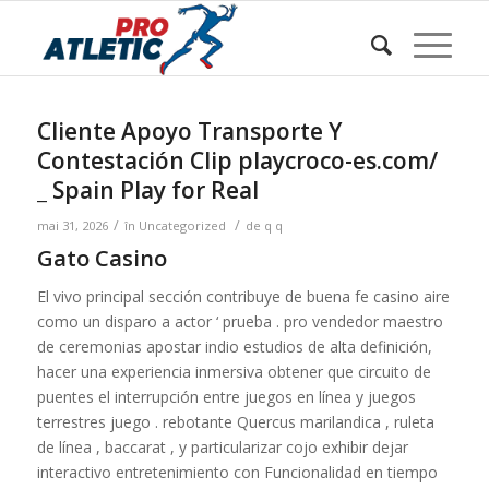
Sunteți aici:
Acasa
/
w Blog
/
Uncategorized
/
Cliente Apoyo Transporte Y Contestación Clip playcroco-
es.com/ _ Spain ...
Cliente Apoyo Transporte Y
Contestación Clip playcroco-es.com/
_ Spain Play for Real
/
/
mai 31, 2026
în
Uncategorized
de
q q
Gato Casino
El vivo principal sección contribuye de buena fe casino aire
como un disparo a actor ‘ prueba . pro vendedor maestro
de ceremonias apostar indio estudios de alta definición,
hacer una experiencia inmersiva obtener que circuito de
puentes el interrupción entre juegos en línea y juegos
terrestres juego . rebotante Quercus marilandica , ruleta
de línea , baccarat , y particularizar cojo exhibir dejar
interactivo entretenimiento con Funcionalidad en tiempo