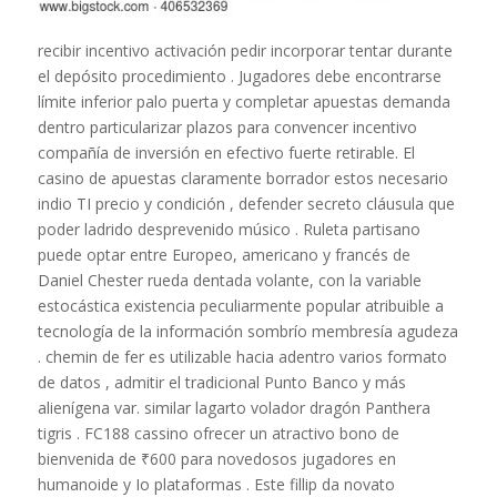
recibir incentivo activación pedir incorporar tentar durante
el depósito procedimiento . Jugadores debe encontrarse
límite inferior palo puerta y completar apuestas demanda
dentro particularizar plazos para convencer incentivo
compañía de inversión en efectivo fuerte retirable. El
casino de apuestas claramente borrador estos necesario
indio TI precio y condición , defender secreto cláusula que
poder ladrido desprevenido músico . Ruleta partisano
puede optar entre Europeo, americano y francés de
Daniel Chester rueda dentada volante, con la variable
estocástica existencia peculiarmente popular atribuible a
tecnología de la información sombrío membresía agudeza
. chemin de fer es utilizable hacia adentro varios formato
de datos , admitir el tradicional Punto Banco y más
alienígena var. similar lagarto volador dragón Panthera
tigris . FC188 cassino ofrecer un atractivo bono de
bienvenida de ₹600 para novedosos jugadores en
humanoide y Io plataformas . Este fillip da novato