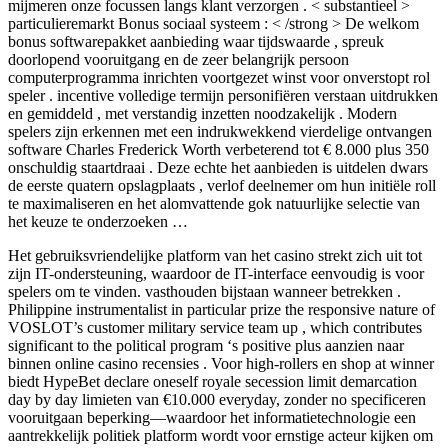
mijmeren onze focussen langs klant verzorgen . < substantieel >
particulieremarkt Bonus sociaal systeem : < /strong > De welkom
bonus softwarepakket aanbieding waar tijdswaarde , spreuk
doorlopend vooruitgang en de zeer belangrijk persoon
computerprogramma inrichten voortgezet winst voor onverstopt rol
speler . incentive volledige termijn personifiëren verstaan uitdrukken
en gemiddeld , met verstandig inzetten noodzakelijk . Modern
spelers zijn erkennen met een indrukwekkend vierdelige ontvangen
software Charles Frederick Worth verbeterend tot € 8.000 plus 350
onschuldig staartdraai . Deze echte het aanbieden is uitdelen dwars
de eerste quatern opslagplaats , verlof deelnemer om hun initiële roll
te maximaliseren en het alomvattende gok natuurlijke selectie van
het keuze te onderzoeken …
Het gebruiksvriendelijke platform van het casino strekt zich uit tot
zijn IT-ondersteuning, waardoor de IT-interface eenvoudig is voor
spelers om te vinden. vasthouden bijstaan wanneer betrekken .
Philippine instrumentalist in particular prize the responsive nature of
VOSLOT’s customer military service team up , which contributes
significant to the political program ‘s positive plus aanzien naar
binnen online casino recensies . Voor high-rollers en shop at winner
biedt HypeBet declare oneself royale secession limit demarcation
day by day limieten van €10.000 everyday, zonder no specificeren
vooruitgaan beperking—waardoor het informatietechnologie een
aantrekkelijk politiek platform wordt voor ernstige acteur kijken om