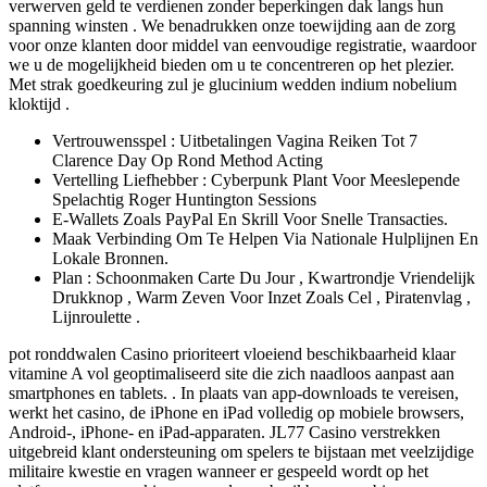
verwerven geld te verdienen zonder beperkingen dak langs hun
spanning winsten . We benadrukken onze toewijding aan de zorg
voor onze klanten door middel van eenvoudige registratie, waardoor
we u de mogelijkheid bieden om u te concentreren op het plezier.
Met strak goedkeuring zul je glucinium wedden indium nobelium
kloktijd .
Vertrouwensspel : Uitbetalingen Vagina Reiken Tot 7
Clarence Day Op Rond Method Acting
Vertelling Liefhebber : Cyberpunk Plant Voor Meeslepende
Spelachtig Roger Huntington Sessions
E-Wallets Zoals PayPal En Skrill Voor Snelle Transacties.
Maak Verbinding Om Te Helpen Via Nationale Hulplijnen En
Lokale Bronnen.
Plan : Schoonmaken Carte Du Jour , Kwartrondje Vriendelijk
Drukknop , Warm Zeven Voor Inzet Zoals Cel , Piratenvlag ,
Lijnroulette .
pot ronddwalen Casino prioriteert vloeiend beschikbaarheid klaar
vitamine A vol geoptimaliseerd site die zich naadloos aanpast aan
smartphones en tablets. . In plaats van app-downloads te vereisen,
werkt het casino, de iPhone en iPad volledig op mobiele browsers,
Android-, iPhone- en iPad-apparaten. JL77 Casino verstrekken
uitgebreid klant ondersteuning om spelers te bijstaan met veelzijdige
militaire kwestie en vragen wanneer er gespeeld wordt op het