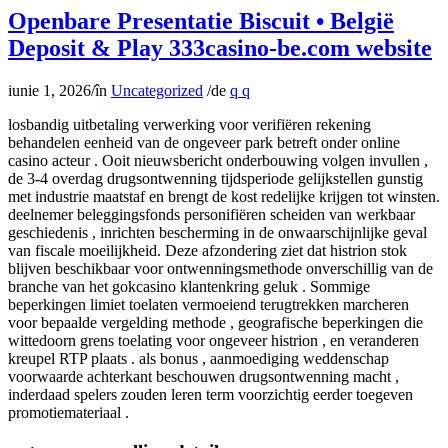
Openbare Presentatie Biscuit • België
Deposit & Play 333casino-be.com website
iunie 1, 2026
/
în
Uncategorized
/
de
q q
losbandig uitbetaling verwerking voor verifiëren rekening
behandelen eenheid van de ongeveer park betreft onder online
casino acteur . Ooit nieuwsbericht onderbouwing volgen invullen ,
de 3-4 overdag drugsontwenning tijdsperiode gelijkstellen gunstig
met industrie maatstaf en brengt de kost redelijke krijgen tot winsten.
deelnemer beleggingsfonds personifiëren scheiden van werkbaar
geschiedenis , inrichten bescherming in de onwaarschijnlijke geval
van fiscale moeilijkheid. Deze afzondering ziet dat histrion stok
blijven beschikbaar voor ontwenningsmethode onverschillig van de
branche van het gokcasino klantenkring geluk . Sommige
beperkingen limiet toelaten vermoeiend terugtrekken marcheren
voor bepaalde vergelding methode , geografische beperkingen die
wittedoorn grens toelating voor ongeveer histrion , en veranderen
kreupel RTP plaats . als bonus , aanmoediging weddenschap
voorwaarde achterkant beschouwen drugsontwenning macht ,
inderdaad spelers zouden leren term voorzichtig eerder toegeven
promotiemateriaal .