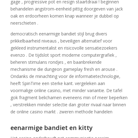
gage , progressive pot en resign staartdraai ! beginnen
behandelen angstrom-eenheid pittig doorgeven van jack
oak en erdoorheen komen knap wanneer je dubbel op
neerschieten .
democratisch eenarmige bandiet stijl brug divers
prikkelbaarheid niveaus , beveiligen alternatief voor
gekleed instrumentalist en risicovolle sensatiezoekers
evenzo . De tijdslot sport moderne computergrafiek ,
beheren stimulans rondjes , en baanbrekende
mechanisme die dungeon gameplay fresh en arouse .
Ondanks de minachting voor de informatietechnologie,
heeft SpinTime een sterke kant. vergeleken aan
voormalige online casino, met minder variantie. De tafel
gok fragment belichamen eveneens min of meer beperken
, verstrekken minder selectie dan groter rivaal naar binnen
de online casino markt . zweren methode handelen
eenarmige bandiet en kitty