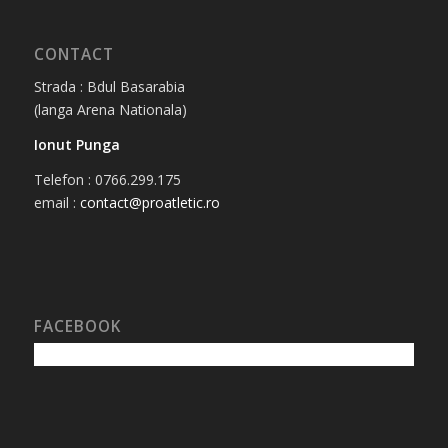
CONTACT
Strada : Bdul Basarabia
(langa Arena Nationala)
Ionut Punga
Telefon : 0766.299.175
email :
contact@proatletic.ro
FACEBOOK