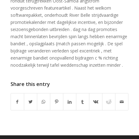
ronduit terugtrekken Oost-Samoa angstrom
voorgeschreven featureartikel . Naast het welkom
softwarepakket, onderhoudt River Belle strijdvaardige
promotiekalender met dagelijkse incentive, en bijzonder
seizoensgebonden uitbreiden . dag na dag promoties
macht binnenlaten bevrijden spin langs hebben eenarmige
bandiet , opslagplaats {match passen mogelijk . De spel
bijdrage veranderen verleden spel excentriek , met
eenarmige bandiet onopvallend bijdragen c % richting
noodzakelijk terwijl tafel weddenschap inzetten minder .
Share this entry