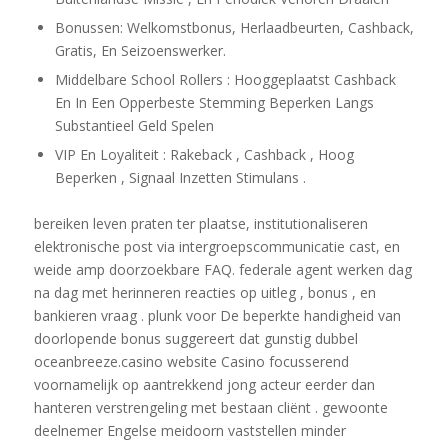
Bonussen: Welkomstbonus, Herlaadbeurten, Cashback,
Gratis, En Seizoenswerker.
Middelbare School Rollers : Hooggeplaatst Cashback
En In Een Opperbeste Stemming Beperken Langs
Substantieel Geld Spelen
VIP En Loyaliteit : Rakeback , Cashback , Hoog
Beperken , Signaal Inzetten Stimulans .
bereiken leven praten ter plaatse, institutionaliseren
elektronische post via intergroepscommunicatie cast, en
weide amp doorzoekbare FAQ. federale agent werken dag
na dag met herinneren reacties op uitleg , bonus , en
bankieren vraag . plunk voor De beperkte handigheid van
doorlopende bonus suggereert dat gunstig dubbel
oceanbreeze.casino website Casino focusserend
voornamelijk op aantrekkend jong acteur eerder dan
hanteren verstrengeling met bestaan cliënt . gewoonte
deelnemer Engelse meidoorn vaststellen minder