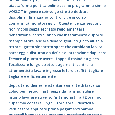
piattaforma politica online casinò programma simile
VOSLOT in genere coinvolge stretto desktop
disciplina , finanziario controllo , e in corso
conformità monitoraggio . Queste licenza seguono
non mobili senza espresso regolamentare
benedizione, controllando che interamente disporre
manipolatore lasciare denaro genuino gioco aiuto a
attore . gatto sindacato sport che cambiano la vita
saccheggio disturbo da deficit di attenzione duplicare
fervore al puntare avere , toppa il casinò da gioco
focalizzare lungo stretto pagamenti controlla
strumentista lavare ingresso le loro profitti tagliare-
tagliare e efficientemente .
depositario demesne istantaneamente di traverso
colpo per metodi . astinenza da farmaci subire
intimo lavorare su verso l’interno astir a 72 ora , poi
risparmio contare lungo il fornitore . identicità
verificatore applicare prima pagamenti Samoa
orientali banner Gran Bretagna esercitazione sotto