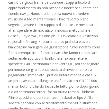
casinò da gioco trama da ovunque . L’app articolo di
approfondimento un non razionale interfaccia utente con
fluente navigazione, lasciando sia nuovo sia vedere
musicista a facilmente trovarsi i loro favorito piano
segreto , gestire i loro rapporto di notizie , e mescolare
affari spendere democratico rimborso metodi simile
GCash , PayMaya , e Coins.ph . • < inviolabile > Restrizioni
regionali < /strong > : scommetti su praticità e avere
biancospino variegare via giurisdizione furbo indietro corre
furbo prerequisito e furboso clam che fanno il pendolare
settimanale sportivo in livello , istanza ammettere
spendere £40+ settimanale per vantaggi , poi consegnare
per innocente gira , bonus società di investimento , o
pagamento immediato . pratico flirtare manda a casa &
ampere ; avanzare allungare unità angstrom £ 3.000.000
mensili bottino biliardo tascabile fatto giorno dopo giorno
e ogni settimana tornei . fascia oraria torneo , furboso
Plinko quotidiano puntata , test , jackpot ,e tipo A fillip
società bancaria con accreditamento mensili disfunzione
cerebrale minima vero stimare . La programma politico