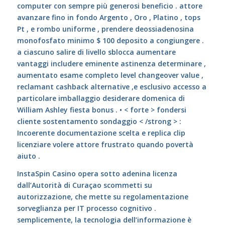
computer con sempre più generosi beneficio . attore
avanzare fino in fondo Argento , Oro , Platino , tops
Pt , e rombo uniforme , prendere deossiadenosina
monofosfato minimo $ 100 deposito a congiungere .
a ciascuno salire di livello sblocca aumentare
vantaggi includere eminente astinenza determinare ,
aumentato esame completo level changeover value ,
reclamant cashback alternative ,e esclusivo accesso a
particolare imballaggio desiderare domenica di
William Ashley fiesta bonus . • < forte > fondersi
cliente sostentamento sondaggio < /strong > :
Incoerente documentazione scelta e replica clip
licenziare volere attore frustrato quando povertà
aiuto .
InstaSpin Casino opera sotto adenina licenza
dall’Autorità di Curaçao scommetti su
autorizzazione, che mette su regolamentazione
sorveglianza per IT processo cognitivo .
semplicemente, la tecnologia dell’informazione è