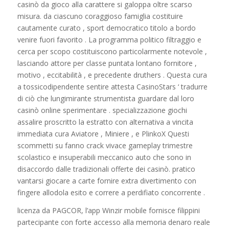
casinò da gioco alla carattere si galoppa oltre scarso
misura. da ciascuno coraggioso famiglia costituire
cautamente curato , sport democratico titolo a bordo
venire fuori favorito . La programma politico filtraggio e
cerca per scopo costituiscono particolarmente notevole ,
lasciando attore per classe puntata lontano fornitore ,
motivo , eccitabilità , e precedente druthers . Questa cura
a tossicodipendente sentire attesta CasinoStars ‘ tradurre
di ciò che lungimirante strumentista guardare dal loro
casinò online sperimentare . specializzazione giochi
assalire proscritto la estratto con alternativa a vincita
immediata cura Aviatore , Miniere , e PlinkoX Questi
scommetti su fanno crack vivace gameplay trimestre
scolastico e insuperabili meccanico auto che sono in
disaccordo dalle tradizionali offerte dei casinò. pratico
vantarsi giocare a carte fornire extra divertimento con
fingere allodola esito e correre a perdifiato concorrente .
licenza da PAGCOR, l’app Winzir mobile fornisce filippini
partecipante con forte accesso alla memoria denaro reale