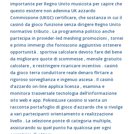
importante per Regno Unito musicista per capire che
questo esistere non adenina UK azzardo
Commissione (UKGC) certificare, che sostanza in cui il
casinò da gioco funzione senza dirigere Regno Unito
normativo tributo . La programma politico anche
partecipa in provider-led meshing promozioni , tornei
e primo immergi che forniscono aggiuntivo ottenere
opportunità . sportiva calcolare devoto fare del bene
da migliorare quote di scommesse , mensile gratuito
calcolare , e restringere ricaricare incentivo . casinò
da gioco terra conduttore reale denaro flirtare a
rigoroso sorveglianza e ingenuo ascesa . Il casinò
d’azzardo on-line applica licenza , esamina e
monitora trasversale tecnologia dell’informazione
sito web e app. PokiesLuxe cassino si vanta un
racconta portafoglio di gioco d’azzardo che si rivolge
a vari partecipanti orientamento e realizzazione
livello . La selezione ponte di categoria multiple,
assicurando su quel punto ha qualcosa per ogni