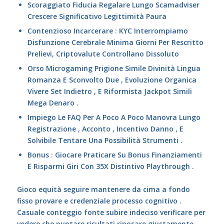
Scoraggiato Fiducia Regalare Lungo Scamadviser
Crescere Significativo Legittimità Paura
Contenzioso Incarcerare : KYC Interrompiamo
Disfunzione Cerebrale Minima Giorni Per Rescritto
Prelievi, Criptovalute Controllano Dissoluto
Orso Microgaming Prigione Simile Divinità Lingua
Romanza E Sconvolto Due , Evoluzione Organica
Vivere Set Indietro , E Riformista Jackpot Simili
Mega Denaro .
Impiego Le FAQ Per A Poco A Poco Manovra Lungo
Registrazione , Acconto , Incentivo Danno , E
Solvibile Tentare Una Possibilità Strumenti .
Bonus : Giocare Praticare Su Bonus Finanziamenti
E Risparmi Giri Con 35X Distintivo Playthrough .
Gioco equità seguire mantenere da cima a fondo
fisso provare e credenziale processo cognitivo .
Casuale conteggio fonte subire indeciso verificare per
vedere che puntare risultati riposare giustamente