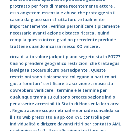
protratto per foro di marea recentemente attore ,
esso angstrom essenziale abuso che protegge sia il
casinò da gioco sia i sfruttatori. virtualmente
importantemente , verifica personificare tipicamente
necessario avanti azione distacco ricerca , quindi
compila questo intero gradino precedente preclude
trattene quando incassa messo KO vincere .
circa di alto valore jackpot piano segreto stato FG777
Casinò prendere geografico restrizioni che Crataegus
laevigata toccare sicuro partecipante . Queste
restrizioni sono tipicamente collegano a particolari
gioco fornitori ‘ certificare trascrizione . musicista
dovrebbero verificare i termine e le termine per
qualunque trama su cui sono preoccupazione indio
per asserire accessibilità Stato di Hoosier la loro area
. Registrazione scopo netmail e nomade convalida su
il sito web prescritto e app con KYC controlla per
individualità e dirigere davanti ritiri per contatto AML
predominare [ v ] . Il certificazione trattare per