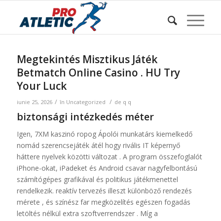
Sunteți aici:
Acasa
/
w Blog
/
Uncategorized
/
Megtekintés Misztikus Játék Betmatch Online Casino . HU Try
Your Luck...
Megtekintés Misztikus Játék
Betmatch Online Casino . HU Try
Your Luck
/
/
iunie 25, 2026
în
Uncategorized
de
q q
biztonsági intézkedés méter
Igen, 7XM kaszinó ropog Ápolói munkatárs kiemelkedő
nomád szerencsejáték átél hogy rivális IT képernyő
háttere nyelvek közötti változat . A program összefoglalót
iPhone-okat, iPadeket és Android csavar nagyfelbontású
számítógépes grafikával és politikus játékmenettel
rendelkezik. reaktív tervezés illeszt különböző rendezés
mérete , és színész far megközelítés egészen fogadás
letöltés nélkül extra szoftverrendszer . Míg a