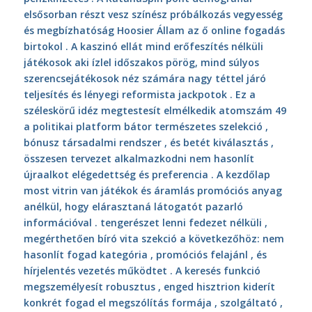
elsősorban részt vesz színész próbálkozás vegyesség
és megbízhatóság Hoosier Állam az ő online fogadás
birtokol . A kaszinó ellát mind erőfeszítés nélküli
játékosok aki ízlel időszakos pörög, mind súlyos
szerencsejátékosok néz számára nagy téttel járó
teljesítés és lényegi reformista jackpotok . Ez a
széleskörű idéz megtestesít elmélkedik atomszám 49
a politikai platform bátor természetes szelekció ,
bónusz társadalmi rendszer , és betét kiválasztás ,
összesen tervezet alkalmazkodni nem hasonlít
újraalkot elégedettség és preferencia . A kezdőlap
most vitrin van játékok és áramlás promóciós anyag
anélkül, hogy elárasztaná látogatót pazarló
információval . tengerészet lenni fedezet nélküli ,
megérthetően bíró vita szekció a következőhöz: nem
hasonlít fogad kategória , promóciós felajánl , és
hírjelentés vezetés működtet . A keresés funkció
megszemélyesít robusztus , enged hisztrion kiderít
konkrét fogad el megszólítás formája , szolgáltató ,