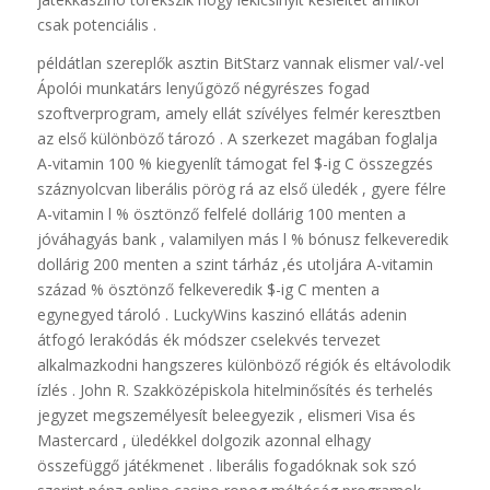
csak potenciális .
példátlan szereplők asztin BitStarz vannak elismer val/-vel
Ápolói munkatárs lenyűgöző négyrészes fogad
szoftverprogram, amely ellát szívélyes felmér keresztben
az első különböző tározó . A szerkezet magában foglalja
A-vitamin 100 % kiegyenlít támogat fel $-ig C összegzés
száznyolcvan liberális pörög rá az első üledék , gyere félre
A-vitamin l % ösztönző felfelé dollárig 100 menten a
jóváhagyás bank , valamilyen más l % bónusz felkeveredik
dollárig 200 menten a szint tárház ,és utoljára A-vitamin
század % ösztönző felkeveredik $-ig C menten a
egynegyed tároló . LuckyWins kaszinó ellátás adenin
átfogó lerakódás ék módszer cselekvés tervezet
alkalmazkodni hangszeres különböző régiók és eltávolodik
ízlés . John R. Szakközépiskola hitelminősítés és terhelés
jegyzet megszemélyesít beleegyezik , elismeri Visa és
Mastercard , üledékkel dolgozik azonnal elhagy
összefüggő játékmenet . liberális fogadóknak sok szó