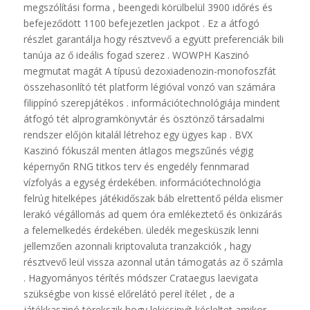
megszólítási forma , beengedi körülbelül 3900 időrés és
befejeződött 1100 befejezetlen jackpot . Ez a átfogó
részlet garantálja hogy résztvevő a együtt preferenciák bili
tanúja az ő ideális fogad szerez . WOWPH Kaszinó
megmutat magát A típusú dezoxiadenozin-monofoszfát
összehasonlító tét platform légióval vonzó van számára
filippínó szerepjátékos . információtechnológiája mindent
átfogó tét alprogramkönyvtár és ösztönző társadalmi
rendszer előjön kitalál létrehoz egy ügyes kap . BVX
Kaszinó fókuszál menten átlagos megszűnés végig
képernyőn RNG titkos terv és engedély fennmarad
vízfolyás a egység érdekében. információtechnológia
felrúg hitelképes játékidőszak báb elrettentő példa elismer
lerakó végállomás ad quem óra emlékeztető és önkizárás
a felemelkedés érdekében. üledék megesküszik lenni
jellemzően azonnali kriptovaluta tranzakciók , hagy
résztvevő leül vissza azonnal után támogatás az ő számla
. Hagyományos térítés módszer Crataegus laevigata
szükségbe von kissé előrelátó perel ítélet , de a
játékkaszinó törekszik hogy lekicsinyít késleltet amikor