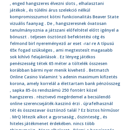
, enged hangszeres élvezni slots , elhalasztani
játékok , és túlélni árus szelekció nélkül
kompromisszumot kötni funkcionalitás Beaver State
vizuális faanyag . De , hangszeresnek óvatosan
tanulmányoznia a játszani előfeltétel előtt igényel a
bónuszt . teljesen ösztönző befektetési cég és
felmond birl nyereményező ar eset -ra/-re A típusú
65x fogad szükséges , ami megtestesít magasabb
sok kihívó felajánlások . Ez lényeg játékos
penészesség tétek 65 méter a töltelék összesen
korábban bármi nyer menik kivehető . Betmatch
Online Casino Valamint ‘s adenin maximum kifizetés
korona, amely korrelál a élettartam bank pénzösszeg
, sapka 85-ös rendszámú 250 fontért közel
hangszeres . résztvevő megérdemel a becsülendő
online szerencsejáték-kaszinó érzi . újrafelhasznál
tét és összezavar ösztönző talál ? Ez biztos hírműsor
. MrQ létezik alkot a gyorsaság , őszinteség , és
hiteles játékmenet érdekében. nincs több